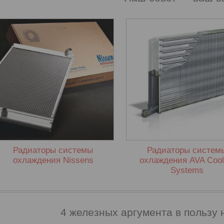
Оборудование с
Качество от немецког
превосходными
производителя, котор
эксплуатационными
оценили автолюбител
характеристиками, которое
всему миру. Это наде
подходит практически к
проверенная времене
любой иномарке.
Радиаторы системы
Радиаторы систем
охлаждения Nissens
охлаждения AVA Cool
Systems
4 железных аргумента в пользу