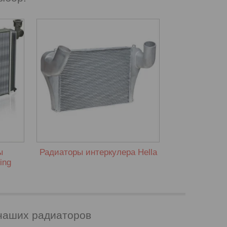
о
ое
и по
жность,
м.
ы
Радиаторы интеркулера Hella
ing
 наших радиаторов