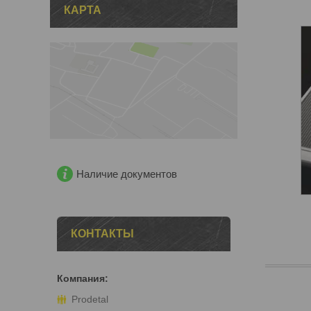
КАРТА
Европейское качество,
многолетний опыт работы
компании-производителя,
международная
сертификация — главные
причины для покупки.
Наличие документов
КОНТАКТЫ
Prodetal