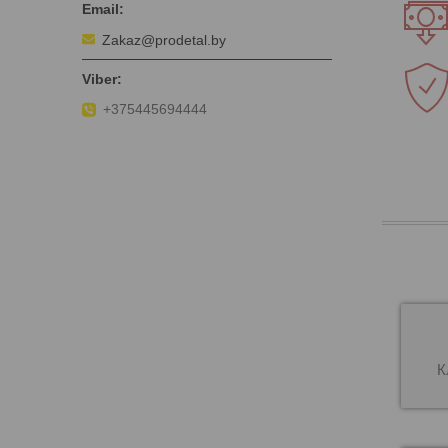
Zakaz@prodetal.by
+375445694444
К