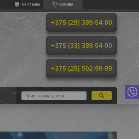
64 отзыва
Корзина
+375 (29) 389-54-00
+375 (33) 389-54-00
+375 (25) 502-90-09