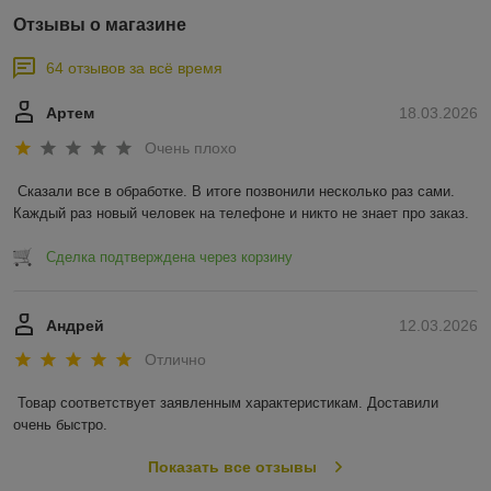
Ленд Ровер , Пежо , Рено , Ситроен , Тоёта , Шкода , Альфа
Отзывы о магазине
Ромео , Фиат , Хундай , Крайслер , Мицубиси , Ровер , Део ,
Киа , Субару , Сузуки
64 отзывов за всё время
Артем
18.03.2026
Очень плохо
Сказали все в обработке. В итоге позвонили несколько раз сами. 
Каждый раз новый человек на телефоне и никто не знает про заказ.
Сделка подтверждена через корзину
Андрей
12.03.2026
Отлично
Товар соответствует заявленным характеристикам. Доставили 
очень быстро.
Показать все отзывы