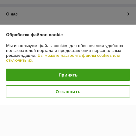
О нас
Контакты
Обработка файлов cookie
Доставка и оплата
Мы используем файлы cookies для обеспечения удобства
пользователей портала и предоставления персональных
рекомендаций.
Вы можете настроить файлы cookies или
График работы
отключить их.
Полная версия сайта
Принять
Политика обработки cookies
Отклонить
Сайт создан на платформе Deal.by