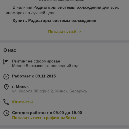
В наличии
Радиаторы системы охлаждения
для всех
иномарок по лучшей цене
Купить Радиаторы системы охлаждения
VALEO , Радиаторы системы охлаждения
Показать всё
AKS , Радиаторы системы охлаждения AVA COOLING
SYSTEMS , Купить Радиатор в Минске , Радиаторы
системы охлаждения HANS PRIES , Радиаторы системы
охлаждения HELLA , Радиаторы системы охлаждения
О нас
DENSO , Радиаторы системы охлаждения
PATRON . Радиаторы системы охлаждения NISSENS
в
Рейтинг не сформирован
Минске
, ДОСТАВКА ПО БЕЛАРУСИ ( Слуцк , Солигорск ,
Менее 5 отзывов за последний год
Микашевичи , Лунинец , Пинск , Иваново , Дрогичин , Кобрин
, Брест , Береза , Ивацевичи , Барановичи , Столбцы ,
Работает с 09.11.2015
Дзержинск , Смолевичи , Жодино , Борисов , Крупки ,
Талочин , Коханово , Барань , Орша , Шклов , Могилев ,
г. Минск
ул. Короля 88 офис 2, Минск, Беларусь
Быхов , Червень , Березино , Белыничи , Витебск , Шумилино
, Оболь , Новополоцк , Полоцк , Лепель , Новолукомль ,
Контакты
Чашники , Бегомль , Плещеницы , Логойск , Марьина горка ,
Осиповичи , Бобруйск , Жлобин , Гомель , Речица , Хойники ,
Сегодня работает с 09:00 до 19:00
Калинковичи , Мозырь , Светлогорск , Паричи )
Показать весь график работы
В наличии
автозапчасти
для Ауди , Бмв , Опель , Форд ,
Мерседес , Вольво , Фольцваген , Мазда , Ниссан , Хонда ,