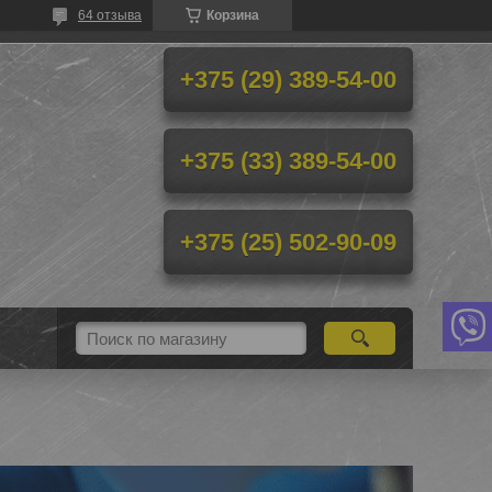
64 отзыва
Корзина
+375 (29) 389-54-00
+375 (33) 389-54-00
+375 (25) 502-90-09