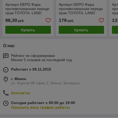
Артикул DEPO Фара
Артикул DEPO Фара
Ар
противотуманная передн
противотуманная передн
пр
прав TOYOTA: LAND
прав TOYOTA: LAND
пр
CRUISER FJ100 01-06
CRUISER PRADO FJ90
VER
98,30
179
13
руб.
руб.
(212-2018R-UE)
01-02 (212-2026R-UE)
20
Купить
Купить
О нас
Рейтинг не сформирован
Менее 5 отзывов за последний год
Работает с 09.11.2015
г. Минск
ул. Короля 88 офис 2, Минск, Беларусь
Контакты
Сегодня работает с 09:00 до 19:00
Показать весь график работы