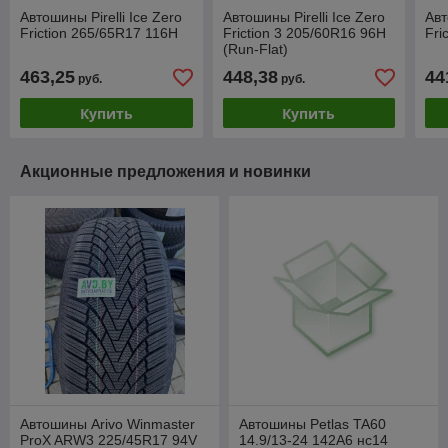
Автошины Pirelli Ice Zero
Автошины Pirelli Ice Zero
Авт
Friction 265/65R17 116H
Friction 3 205/60R16 96H
Fri
(Run-Flat)
463,25
448,38
44
руб.
руб.
Купить
Купить
Акционные предложения и новинки
Автошины Arivo Winmaster
Автошины Petlas TA60
ProX ARW3 225/45R17 94V
14.9/13-24 142A6 нс14