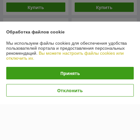
Купить
Купить
Обработка файлов cookie
Мы используем файлы cookies для обеспечения удобства
пользователей портала и предоставления персональных
рекомендаций.
Вы можете настроить файлы cookies или
отключить их.
Принять
Автошины Kumho Ecsta
Автошины Kumho Ecsta
Отклонить
PS71 235/50R19 103W
PS71 255/40R17 94Y
В наличии
В наличии
593,58
550,79
руб.
руб.
Купить
Купить