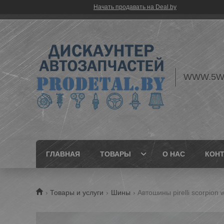
Начать продавать на Deal.by
WWW.5W
ГЛАВНАЯ
ТОВАРЫ
О НАС
КОН
Товары и услуги
Шины
Автошины pirelli scorpion 