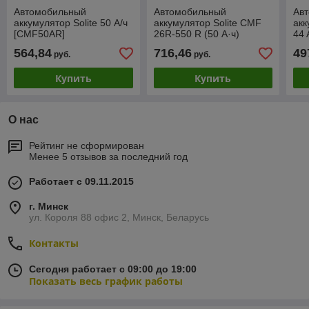
Автомобильный
Автомобильный
Ав
аккумулятор Solite 50 А/ч
аккумулятор Solite CMF
акк
[CMF50AR]
26R-550 R (50 А·ч)
44 
564,84
716,46
49
руб.
руб.
Купить
Купить
О нас
Рейтинг не сформирован
Менее 5 отзывов за последний год
Работает с 09.11.2015
г. Минск
ул. Короля 88 офис 2, Минск, Беларусь
Контакты
Сегодня работает с 09:00 до 19:00
Показать весь график работы