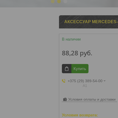
1
2
3
АКСЕССУАР MERCEDES-BE
В наличии
88,28
руб.
Купить
+375 (29) 389-54-00
А1
Условия оплаты и доставки