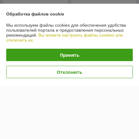
Обработка файлов cookie
Мы используем файлы cookies для обеспечения удобства
пользователей портала и предоставления персональных
рекомендаций.
Вы можете настроить файлы cookies или
отключить их.
Принять
Автошины Kumho Road
Отклонить
Venture AT52 235/80R17
Автошины Kumho Ecsta
120/117R
HS51 205/55R15 88V
В наличии
В наличии
596,39
389,79
руб.
руб.
Купить
Купить
Показать ещё