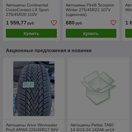
Автошины Continental
Автошины Pirelli Scorpion
Авт
CrossContact LX Sport
Winter 275/45R21 107V
Win
275/45R20 110V
(одиночка)
(ContiSilent)
1 559,77
680
1 
руб.
руб.
Купить
Купить
Акционные предложения и новинки
Автошины Arivo Winmaster
Автошины Petlas TA60
ProX ARW3 225/45R17 94V
14.9/13-24 142A6 нс14