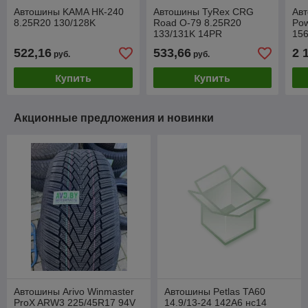
Автошины KAMA НК-240
Автошины TyRex CRG
Ав
8.25R20 130/128K
Road O-79 8.25R20
Pow
133/131K 14PR
15
522,16
533,66
2 
руб.
руб.
Купить
Купить
Акционные предложения и новинки
Автошины Arivo Winmaster
Автошины Petlas TA60
ProX ARW3 225/45R17 94V
14.9/13-24 142A6 нс14