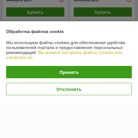
руб.
руб.
Купить
Купить
Обработка файлов cookie
Мы используем файлы cookies для обеспечения удобства
пользователей портала и предоставления персональных
рекомендаций.
Вы можете настроить файлы cookies или
отключить их.
Принять
Отклонить
Автошины Kumho Ecsta
Автошины Kumho Ecsta
HS52 205/65R15 94V
PS71 235/50R19 103W
В наличии
В наличии
299,74
593,58
руб.
руб.
Купить
Купить