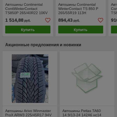
Автошины Continental
Автошины Continental
Авт
ContiWinterContact
WinterContact TS 850 P
Con
TS850P 265/40R22 106V
265/55R19 113H
TS
(ContiSeal)
1 514,88
894,43
91
руб.
руб.
Купить
Купить
Акционные предложения и новинки
Автошины Arivo Winmaster
Автошины Petlas TA60
ProX ARW3 225/45R17 94V
14.9/13-24 142A6 нс14