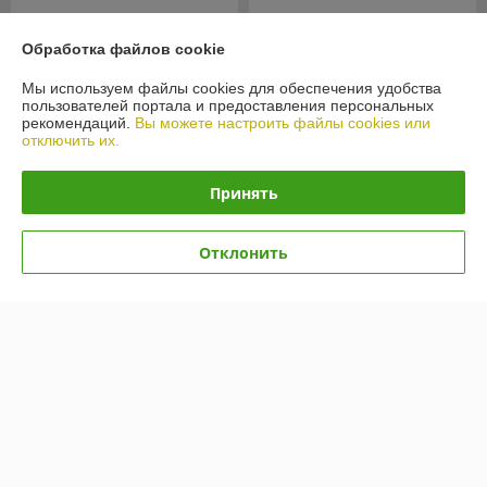
Обработка файлов cookie
Мы используем файлы cookies для обеспечения удобства
пользователей портала и предоставления персональных
рекомендаций.
Вы можете настроить файлы cookies или
отключить их.
Принять
Автошины Kumho Road
Отклонить
Venture AT52 235/80R17
Автошины Kumho Ecsta
120/117R
HS51 205/55R15 88V
В наличии
В наличии
596,39
389,79
руб.
руб.
Купить
Купить
Показать ещё