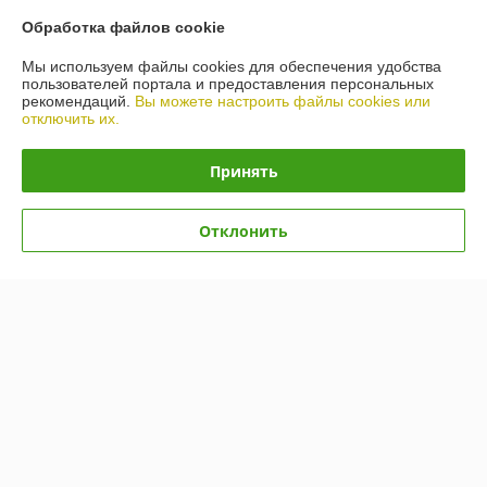
Обработка файлов cookie
Мы используем файлы cookies для обеспечения удобства
пользователей портала и предоставления персональных
рекомендаций.
Вы можете настроить файлы cookies или
отключить их.
Принять
Отклонить
Автошины Kumho Road
Venture AT52 235/80R17
Автошины Kumho Ecsta
120/117R
HS51 205/55R15 88V
В наличии
В наличии
596,39
389,79
руб.
руб.
Купить
Купить
Показать ещё