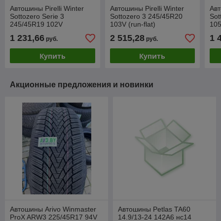
Автошины Pirelli Winter
Автошины Pirelli Winter
Авт
Sottozero Serie 3
Sottozero 3 245/45R20
Sot
245/45R19 102V
103V (run-flat)
105
1 231,66
2 515,28
1 
руб.
руб.
Купить
Купить
Акционные предложения и новинки
Автошины Arivo Winmaster
Автошины Petlas TA60
ProX ARW3 225/45R17 94V
14.9/13-24 142A6 нс14