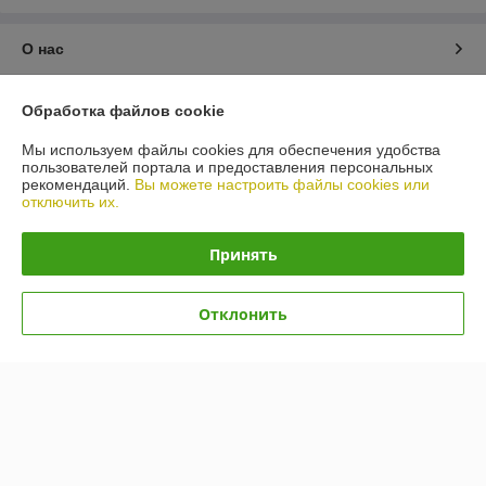
О нас
Контакты
Обработка файлов cookie
Мы используем файлы cookies для обеспечения удобства
Доставка и оплата
пользователей портала и предоставления персональных
рекомендаций.
Вы можете настроить файлы cookies или
отключить их.
График работы
Принять
Полная версия сайта
Политика обработки cookies
Отклонить
Сайт создан на платформе Deal.by