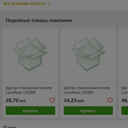
Все условия оплаты
Подобные товары компании
Щетки стеклоочистителя
Щетки стеклоочистителя
Щет
LynxAuto LR35E
LynxAuto LR38V
Lyn
28,70
34,23
46
руб.
руб.
Купить
Купить
О нас