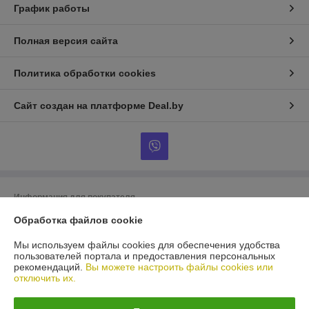
График работы
Полная версия сайта
Политика обработки cookies
Сайт создан на платформе Deal.by
Информация для покупателя
Обработка файлов cookie
Юридическое лицо:
ООО «БигВал»
г. Минск, ул.Короля, д.88, пом.2
Мы используем файлы cookies для обеспечения удобства
Регистрационный номер ЕГР: 193084737
пользователей портала и предоставления персональных
рекомендаций.
Вы можете настроить файлы cookies или
УНП: 193084737
отключить их.
Регистрационный орган: Минский горисполком