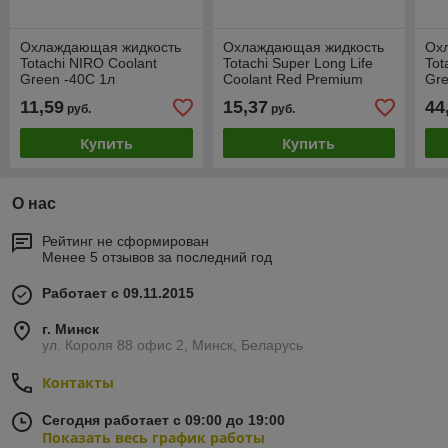
Охлаждающая жидкость
Охлаждающая жидкость
Ох
Totachi NIRO Coolant
Totachi Super Long Life
Tot
Green -40C 1л
Coolant Red Premium
Gre
-40C 1л
11,59
15,37
44
руб.
руб.
Купить
Купить
О нас
Рейтинг не сформирован
Менее 5 отзывов за последний год
Работает с 09.11.2015
г. Минск
ул. Короля 88 офис 2, Минск, Беларусь
Контакты
Сегодня работает с 09:00 до 19:00
Показать весь график работы