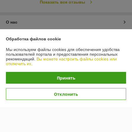
Показать все отзывы
О нас
Контакты
Обработка файлов cookie
Мы используем файлы cookies для обеспечения удобства
Доставка и оплата
пользователей портала и предоставления персональных
рекомендаций.
Вы можете настроить файлы cookies или
отключить их.
График работы
Принять
Полная версия сайта
Политика обработки cookies
Отклонить
Сайт создан на платформе Deal.by