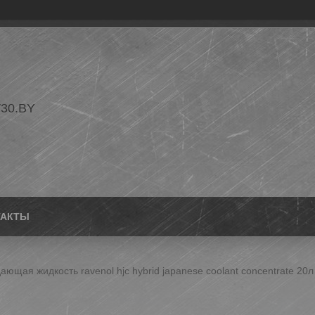
30.BY
ТАКТЫ
ющая жидкость ravenol hjc hybrid japanese coolant concentrate 20л