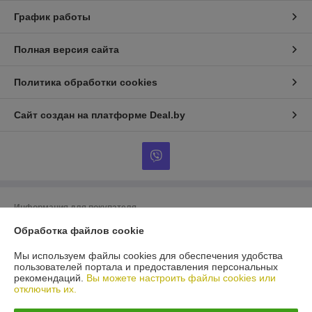
График работы
Полная версия сайта
Политика обработки cookies
Сайт создан на платформе Deal.by
Информация для покупателя
Юридическое лицо:
ООО «БигВал»
Обработка файлов cookie
г. Минск, ул.Короля, д.88, пом.2
Мы используем файлы cookies для обеспечения удобства
Регистрационный номер ЕГР: 193084737
пользователей портала и предоставления персональных
рекомендаций.
Вы можете настроить файлы cookies или
УНП: 193084737
отключить их.
Регистрационный орган: Минский горисполком