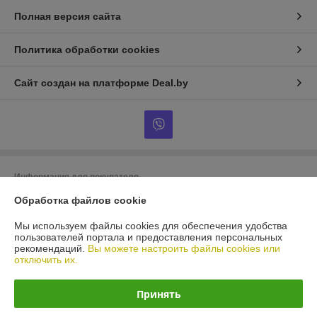
Полная версия сайта
Политика обработки cookies
Сайт создан на платформе Deal.by
Информация для покупателя
Обработка файлов cookie
Юридическое лицо:
ООО «БигВал»
г. Минск, ул.Короля, д.88, пом.2
Мы используем файлы cookies для обеспечения удобства
Регистрационный номер ЕГР: 193084737
пользователей портала и предоставления персональных
рекомендаций.
Вы можете настроить файлы cookies или
УНП: 193084737
отключить их.
Регистрационный орган: Минский горисполком
Принять
Дата регистрации компании: 28.05.2018