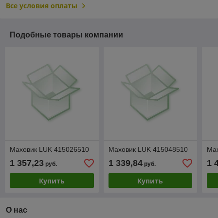
Все условия оплаты
Подобные товары компании
Маховик LUK 415026510
Маховик LUK 415048510
Ма
1 357,23
1 339,84
1 
руб.
руб.
Купить
Купить
О нас