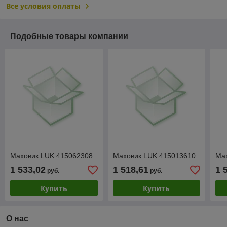
Все условия оплаты
Подобные товары компании
Маховик LUK 415062308
Маховик LUK 415013610
Ма
1 533,02
1 518,61
1 
руб.
руб.
Купить
Купить
О нас