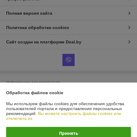
Полная версия сайта
Политика обработки cookies
Сайт создан на платформе Deal.by
Информация для покупателя
Обработка файлов cookie
Юридическое лицо:
ООО «БигВал»
г. Минск, ул.Короля, д.88, пом.2
Мы используем файлы cookies для обеспечения удобства
Регистрационный номер ЕГР: 193084737
пользователей портала и предоставления персональных
рекомендаций.
Вы можете настроить файлы cookies или
УНП: 193084737
отключить их.
Регистрационный орган: Минский горисполком
Принять
Дата регистрации компании: 28.05.2018