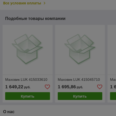
Все условия оплаты
Подобные товары компании
Маховик LUK 415033610
Маховик LUK 415045710
Ма
1 649,22
1 695,86
1 
руб.
руб.
Купить
Купить
О нас