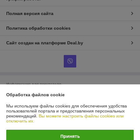
Полная версия сайта
Политика обработки cookies
Сайт создан на платформе Deal.by
Информация для покупателя
Обработка файлов cookie
Юридическое лицо:
ООО «БигВал»
г. Минск, ул.Короля, д.88, пом.2
Мы используем файлы cookies для обеспечения удобства
Регистрационный номер ЕГР: 193084737
пользователей портала и предоставления персональных
рекомендаций.
Вы можете настроить файлы cookies или
УНП: 193084737
отключить их.
Регистрационный орган: Минский горисполком
Принять
Дата регистрации компании: 28.05.2018