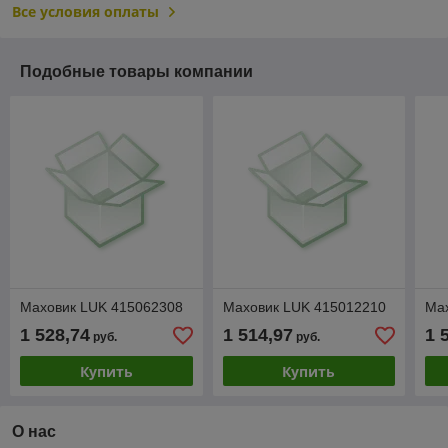
Все условия оплаты
Подобные товары компании
Маховик LUK 415062308
Маховик LUK 415012210
Ма
1 528,74
1 514,97
1 
руб.
руб.
Купить
Купить
О нас