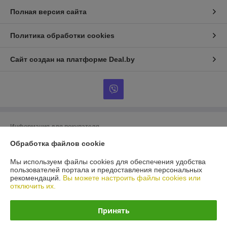
Полная версия сайта
Политика обработки cookies
Сайт создан на платформе Deal.by
Информация для покупателя
Обработка файлов cookie
Юридическое лицо:
ООО «БигВал»
г. Минск, ул.Короля, д.88, пом.2
Мы используем файлы cookies для обеспечения удобства
Регистрационный номер ЕГР: 193084737
пользователей портала и предоставления персональных
рекомендаций.
Вы можете настроить файлы cookies или
УНП: 193084737
отключить их.
Регистрационный орган: Минский горисполком
Принять
Дата регистрации компании: 28.05.2018