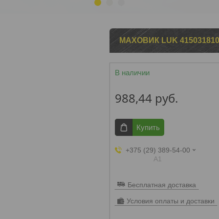
1
2
3
МАХОВИК LUK 41503181
В наличии
988,44
руб.
Купить
+375 (29) 389-54-00
А1
Бесплатная доставка
Условия оплаты и доставки