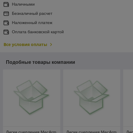
Наличными
Безналичный расчет
Наложенный платеж
Оплата банковской картой
Все условия оплаты
Подобные товары компании
Диски сцепления MecArm
Диски сцепления MecArm
Ди