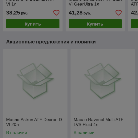
VI 1л
VI GearUltra 1л
ATF
38,25
41,28
42
руб.
руб.
Купить
Купить
Акционные предложения и новинки
Масло Astron ATF Dexron D
Масло Ravenol Multi ATF
VI 20л
LVS Fluid 4л
В наличии
В наличии