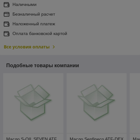
Наличными
Безналичный расчет
Наложенный платеж
Оплата банковской картой
Все условия оплаты
Подобные товары компании
Масло S-OIL SEVEN ATF
Масло Senfineco ATF-DEX
Ма