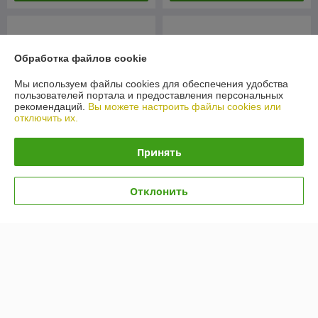
Обработка файлов cookie
Мы используем файлы cookies для обеспечения удобства
пользователей портала и предоставления персональных
рекомендаций.
Вы можете настроить файлы cookies или
отключить их.
Принять
Масло Fosser MZ 80W-90
Масло Ravenol ATF Mercon
GL 5 208л
V 20л
Отклонить
В наличии
В наличии
3 764,92
649,21
руб.
руб.
Купить
Купить