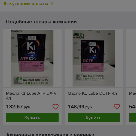
Все условия оплаты
Подобные товары компании
Масло K1 Lube ATF DX-VI
Масло K1 Lube DCTF 4л
Ма
4л
132,67
148,99
54
руб.
руб.
Купить
Купить
Акционные предложения и новинки