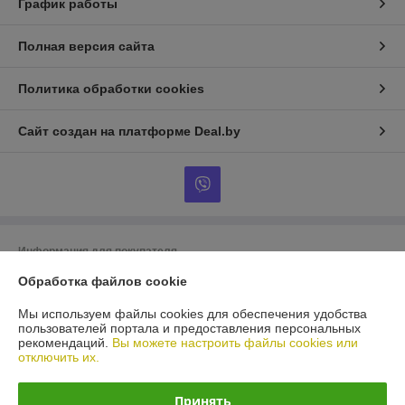
График работы
Полная версия сайта
Политика обработки cookies
Сайт создан на платформе Deal.by
Информация для покупателя
Юридическое лицо:
ООО «БигВал»
Обработка файлов cookie
г. Минск, ул.Короля, д.88, пом.2
Мы используем файлы cookies для обеспечения удобства
Регистрационный номер ЕГР: 193084737
пользователей портала и предоставления персональных
рекомендаций.
Вы можете настроить файлы cookies или
УНП: 193084737
отключить их.
Регистрационный орган: Минский горисполком
Принять