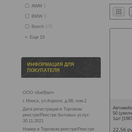
AWM
1
BMW
3
Bosch
172
Еще 19
ИНФОРМАЦИЯ ДЛЯ
ПОКУПАТЕЛЯ
ООО «БигВал»
г. Минск, ул.Короля, д.88, пом.2
Автомоби
Дата регистрации в Торговом
50 (увел
реестре/Реестре бытовых услуг:
1шт [198
30.11.2021
22,56
р
Номер в Торговом реестре/Реестре