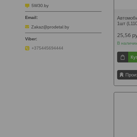
5W30.by
Автомоби
1шт (L11
Zakaz@prodetal.by
25,56
р
В наличи
+375445694444
Ку
Прои