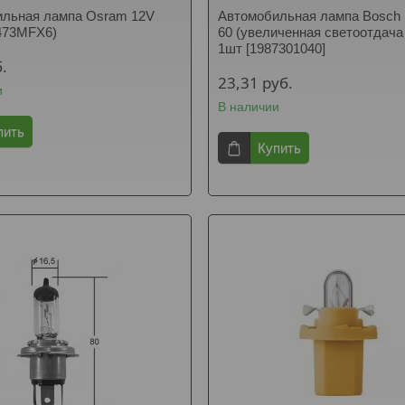
ильная лампа Osram 12V
Автомобильная лампа Bosch 
473MFX6)
60 (увеличенная светоотдача
1шт [1987301040]
.
23,31
руб.
и
В наличии
пить
Купить