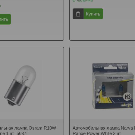
В наличии
и
Купить
пить
ильная лампа Osram R10W
Автомобильная лампа Narva
Line 1шт [5637]
Range Power White 2шт