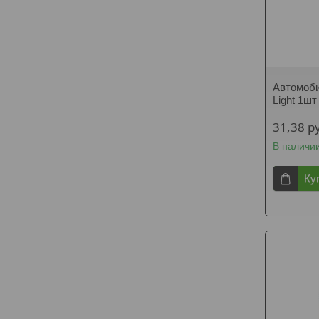
Автомоби
Light 1шт
31,38
р
В наличи
Ку