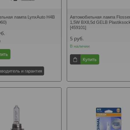
льная лампа LynxAuto H4B
Автомобильная лампа Flosse
060)
1,5W BX8,5d GELB Plastiksock
[459101]
уб.
5
руб.
и
В наличии
пить
Купить
зводитель и гарантия