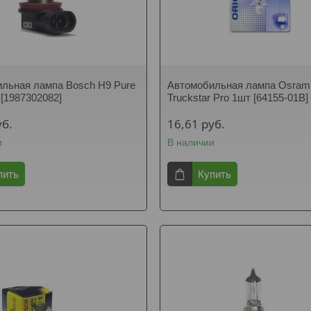
льная лампа Bosch H9 Pure
Автомобильная лампа Osram
 [1987302082]
Truckstar Pro 1шт [64155-01B]
уб.
16,61
руб.
и
В наличии
пить
Купить