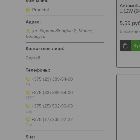
Автомоб
Prodetal
1.12W (2
5,59
руб
ул. Короля 88 офис 2, Минск,
В наличи
Беларусь
Ку
Сергей
+375 (29) 389-54-00
А1
+375 (33) 389-54-00
МТС
+375 (25) 502-90-09
Life
+375 (17) 235-22-22
Гор