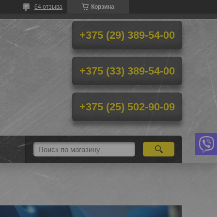
64 отзыва
Корзина
+375 (29) 389-54-00
+375 (33) 389-54-00
+375 (25) 502-90-09