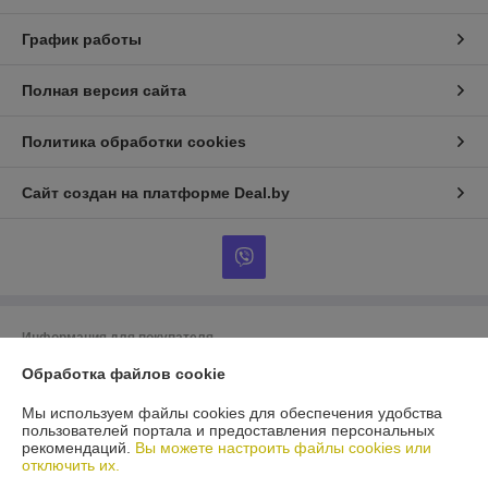
График работы
Полная версия сайта
Политика обработки cookies
Сайт создан на платформе Deal.by
Информация для покупателя
Юридическое лицо:
ООО «БигВал»
Обработка файлов cookie
г. Минск, ул.Короля, д.88, пом.2
Мы используем файлы cookies для обеспечения удобства
Регистрационный номер ЕГР: 193084737
пользователей портала и предоставления персональных
рекомендаций.
Вы можете настроить файлы cookies или
УНП: 193084737
отключить их.