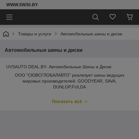
WWW.5W30.BY
Товары и услуги
Автомобильные шины и диски
Автомобильные шины и диски
UVSAUTO.DEAL.BY- Автомобильные Шины и Диски
ООО "СЮВСГЛОБАЛАВТО" реализует шины ведущих
мировых производителей: GOODYEAR, SAVA,
DUNLOP,FULDA
Являясь официальным представителем GOODYEAR на
Показать всё
территории РБ,
мы готовы предоставить нашим покупателям
профессиональную консультацию,
доступные цены и оперативную доставку.
Почему купить шины и диски ВЫГОДНО у нас?