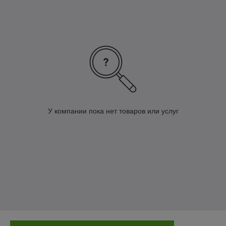
Мы являемся официальным представителем
GOODYEAR на территории РБ
Мы можем предложить вам низкие цены
Предоставим нашим покупателям
профессиональную консультацию
Мы готовы предоставить оперативную доставку.
У нас вы получите официальную гарантию на
товар
У компании пока нет товаров или услуг
Скидки постоянным покупателям
Для оптовых покупателей - выгодное
сотрудничество.