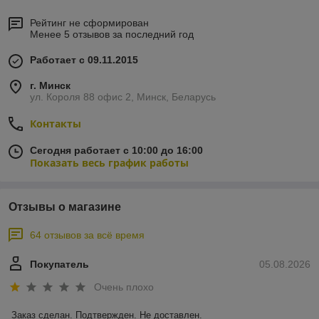
двигателя и коробки передач автомобиля. Накладки
дисков
сцепления
не содержат асбеста.
Рейтинг не сформирован
Обладают высоким качеством изготовления, надежностью и
Менее 5 отзывов за последний год
долговечностью.
Предлагается широкий ассортимент дисков
сцепления
для
Работает с 09.11.2015
отечественных автомобилей и иномарок.
г. Минск
ул. Короля 88 офис 2, Минск, Беларусь
Купить комплекты сцепления SACHS
в Минске
к
любому авто можно,позвонив нам по телефонам
Контакты
+375291860988 ДОСТАВКА ПО БЕЛАРУСИ ( Слуцк ,
Солигорск , Микашевичи , Лунинец , Пинск , Иваново ,
Сегодня работает с 10:00 до 16:00
Дрогичин , Кобрин , Брест , Береза , Ивацевичи , Барановичи
Показать весь график работы
, Столбцы , Дзержинск , Смолевичи , Жодино , Борисов ,
Крупки , Талочин , Коханово , Барань , Орша , Шклов ,
Могилев , Быхов , Червень , Березино , Белыничи , Витебск ,
Отзывы о магазине
Шумилино , Оболь , Новополоцк , Полоцк , Лепель ,
Новолукомль , Чашники , Бегомль , Плещеницы , Логойск ,
64 отзывов за всё время
Марьина горка , Осиповичи , Бобруйск , Жлобин , Гомель ,
Речица , Хойники , Калинковичи , Мозырь , Светлогорск ,
Покупатель
05.08.2026
Паричи )
Очень плохо
В наличии
автозапчасти
для Ауди , Бмв , Опель , Форд ,
Мерседес , Вольво , Фольцваген , Мазда , Ниссан , Хонда
,Ленд Ровер , Пежо , Рено , Ситроен , Тоёта , Шкода , Альфа
Заказ сделан. Подтвержден. Не доставлен.