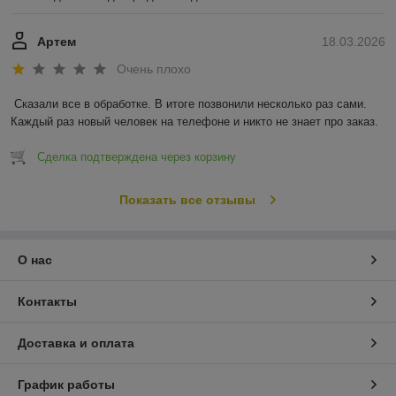
Ромео , Фиат , Хундай , Крайслер , Мицубиси , Ровер , Део ,
Киа , Субару , Сузуки
Артем
18.03.2026
Здесь можете посмотреть все наши
автозапчасти
Очень плохо
Сказали все в обработке. В итоге позвонили несколько раз сами. 
Каждый раз новый человек на телефоне и никто не знает про заказ.
Сделка подтверждена через корзину
Показать все отзывы
О нас
Контакты
Доставка и оплата
График работы