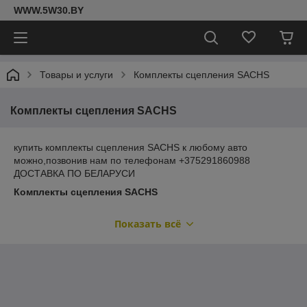
WWW.5W30.BY
Товары и услуги
Комплекты сцепления SACHS
Комплекты сцепления SACHS
купить комплекты сцепления SACHS к любому авто
можно,позвонив нам по телефонам +375291860988
ДОСТАВКА ПО БЕЛАРУСИ
Комплекты сцепления SACHS
Фирма
SACHS
образована в 1895 году. С 1930 года
Показать всё
производит высококачественные и надежные
сцепления
и
амортизаторы, осуществляя конвейерные поставки
оригинального оборудования для производителей
автомобилей. Фирма
SACHS
имеет 39 производств во всем
мире и на 80% покрывает поставки оригинальных
комплектующих для заводов производителей Европейских
автомобилей. Фирма
SACHS
ежегодно производит свыше