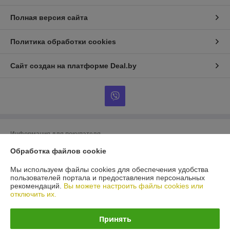
Полная версия сайта
Политика обработки cookies
Сайт создан на платформе Deal.by
Информация для покупателя
Обработка файлов cookie
Юридическое лицо:
ООО «БигВал»
г. Минск, ул.Короля, д.88, пом.2
Мы используем файлы cookies для обеспечения удобства
Регистрационный номер ЕГР: 193084737
пользователей портала и предоставления персональных
рекомендаций.
Вы можете настроить файлы cookies или
УНП: 193084737
отключить их.
Регистрационный орган: Минский горисполком
Принять
Дата регистрации компании: 28.05.2018