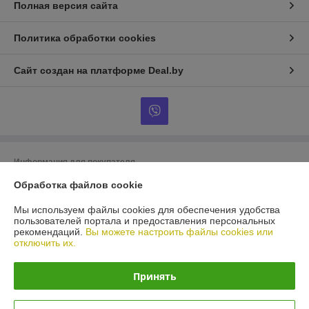
Полная версия сайта
Политика обработки cookies
Сайт создан на платформе Deal.by
Информация для покупателя
Обработка файлов cookie
Юридическое лицо:
ООО «БигВал»
г. Минск, ул.Короля, д.88, пом.2
Мы используем файлы cookies для обеспечения удобства
Регистрационный номер ЕГР: 193084737
пользователей портала и предоставления персональных
рекомендаций.
Вы можете настроить файлы cookies или
УНП: 193084737
отключить их.
Регистрационный орган: Минский горисполком
Принять
Дата регистрации компании: 28.05.2018
Ссылка на свидетельство/лицензию