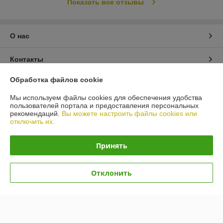
Показать все отзывы
О нас
Контакты
Обработка файлов cookie
Доставка и оплата
Мы используем файлы cookies для обеспечения удобства
пользователей портала и предоставления персональных
График работы
рекомендаций.
Вы можете настроить файлы cookies или
отключить их.
Полная версия сайта
Принять
Политика обработки cookies
Отклонить
Сайт создан на платформе Deal.by