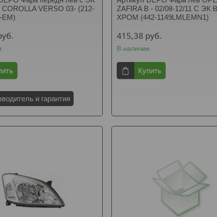
 COROLLA VERSO 03- (212-
ZAFIRA B - 02/08-12/11 C ЭК
D-EM)
ХРОМ (442-1149LMLEMN1)
руб.
415,38
руб.
и
В наличии
пить
Купить
зводитель и гарантия