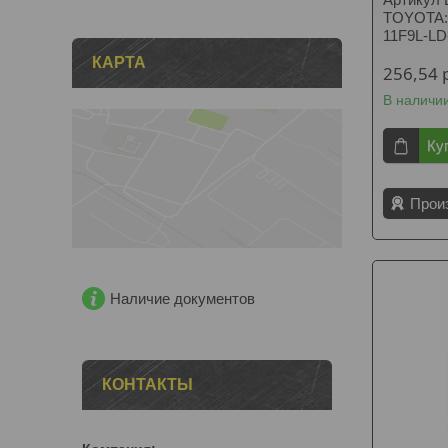
TOYOTA:
11F9L-L
КАРТА
256,54
В наличи
Ку
Прои
Наличие документов
КОНТАКТЫ