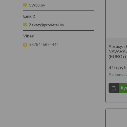
5W30.by
Zakaz@prodetal.by
+375445694444
Артикул
NAVARA /
(EURO) (
416
руб
В наличи
Ку