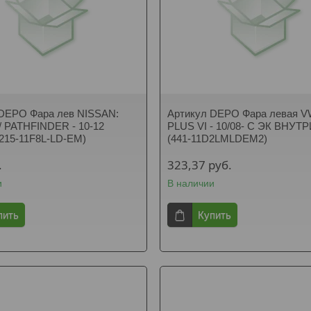
 DEPO Фара лев NISSAN:
Артикул DEPO Фара левая 
 PATHFINDER - 10-12
PLUS VI - 10/08- C ЭК ВНУТ
215-11F8L-LD-EM)
(441-11D2LMLDEM2)
.
323,37
руб.
и
В наличии
пить
Купить