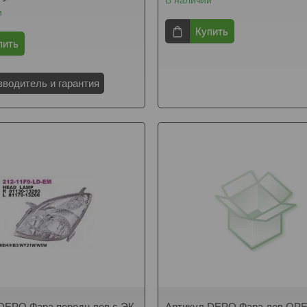
В наличии
и
Купить
пить
зводитель и гарантия
DEPO Фара передн лев с ЭК
Артикул DEPO Фара лев OPE