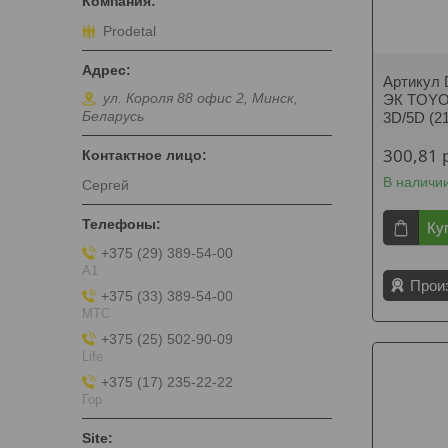
Prodetal
Артикул 
ул. Короля 88 офис 2, Минск,
ЭК TOYO
Беларусь
3D/5D (2
300,81
В наличи
Сергей
Ку
+375 (29) 389-54-00
А1
Прои
+375 (33) 389-54-00
МТС
+375 (25) 502-90-09
Life
+375 (17) 235-22-22
Гор