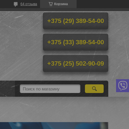
64 отзыва
Корзина
+375 (29) 389-54-00
+375 (33) 389-54-00
+375 (25) 502-90-09