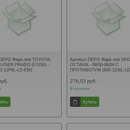
 DEPO Фара лев TOYOTA:
Артикул DEPO Фара лев SK
UISER PRADO (FJ150) -
OCTAVIA - 08/00-06/04 C
212-11P8L-LD-EM)
ПРОТИВОТУМ (665-1106L-L
руб.
276,03
руб.
и
В наличии
пить
Купить