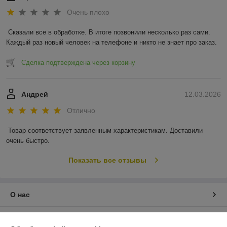
Очень плохо
Сказали все в обработке. В итоге позвонили несколько раз сами. 
Каждый раз новый человек на телефоне и никто не знает про заказ.
Сделка подтверждена через корзину
Андрей
12.03.2026
Отлично
Товар соответствует заявленным характеристикам. Доставили 
очень быстро.
Показать все отзывы
О нас
Контакты