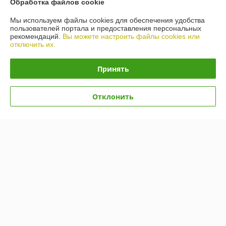
Обработка файлов cookie
Доставка и оплата
Мы используем файлы cookies для обеспечения удобства
пользователей портала и предоставления персональных
рекомендаций.
Вы можете настроить файлы cookies или
График работы
отключить их.
Полная версия сайта
Принять
Политика обработки cookies
Отклонить
Сайт создан на платформе Deal.by
Информация для покупателя
Юридическое лицо:
ООО «БигВал»
г. Минск, ул.Короля, д.88, пом.2
Регистрационный номер ЕГР: 193084737