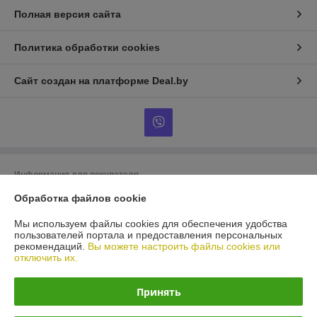
Полная версия сайта
Политика обработки cookies
Сайт создан на платформе Deal.by
Информация для покупателя
Юридическое лицо:
ООО «БигВал»
Обработка файлов cookie
г. Минск, ул.Короля, д.88, пом.2
Мы используем файлы cookies для обеспечения удобства
Регистрационный номер ЕГР: 193084737
пользователей портала и предоставления персональных
рекомендаций.
Вы можете настроить файлы cookies или
УНП: 193084737
отключить их.
Регистрационный орган: Минский горисполком
Принять
Дата регистрации компании: 28.05.2018