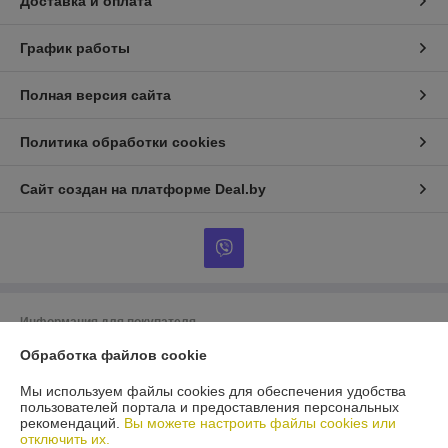
Доставка и оплата
График работы
Полная версия сайта
Политика обработки cookies
Сайт создан на платформе Deal.by
Информация для покупателя
Обработка файлов cookie
Юридическое лицо:
ООО «БигВал»
г. Минск, ул.Короля, д.88, пом.2
Мы используем файлы cookies для обеспечения удобства
Регистрационный номер ЕГР: 193084737
пользователей портала и предоставления персональных
рекомендаций.
Вы можете настроить файлы cookies или
УНП: 193084737
отключить их.