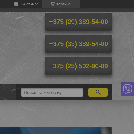
64 отзыва
Корзина
+375 (29) 389-54-00
+375 (33) 389-54-00
+375 (25) 502-90-09