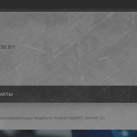
30.BY
ТАКТЫ
еклоомывающая жидкость hi-gear hg5647 летняя 1л