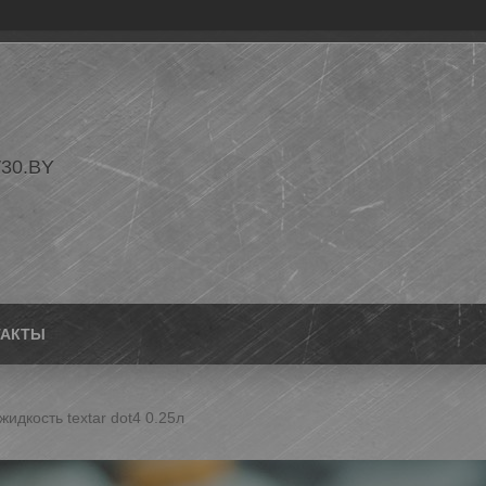
30.BY
ТАКТЫ
идкость textar dot4 0.25л