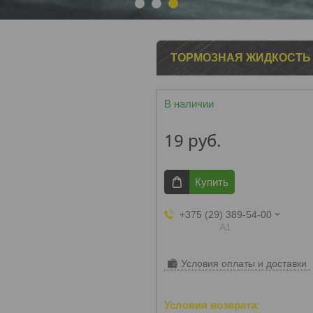
1
2
3
ТОРМОЗНАЯ ЖИДКОСТЬ T
В наличии
19
руб.
Купить
+375 (29) 389-54-00
А1
Условия оплаты и доставки