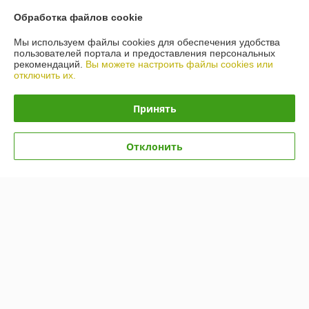
Обработка файлов cookie
Мы используем файлы cookies для обеспечения удобства
пользователей портала и предоставления персональных
рекомендаций.
Вы можете настроить файлы cookies или
отключить их.
Принять
Автошины Kumho Road
Отклонить
Venture AT52 235/80R17
Автошины Kumho Ecsta
120/117R
HS51 205/55R15 88V
В наличии
В наличии
596,39
389,79
руб.
руб.
Купить
Купить
Показать ещё
О нас