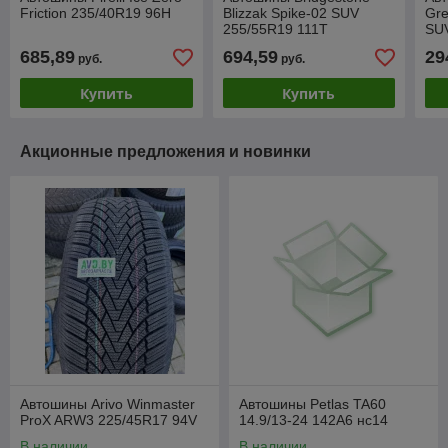
Friction 235/40R19 96H
Blizzak Spike-02 SUV
Gre
255/55R19 111T
SU
685,89
694,59
29
руб.
руб.
Купить
Купить
Акционные предложения и новинки
Автошины Arivo Winmaster
Автошины Petlas TA60
ProX ARW3 225/45R17 94V
14.9/13-24 142A6 нс14
В наличии
В наличии