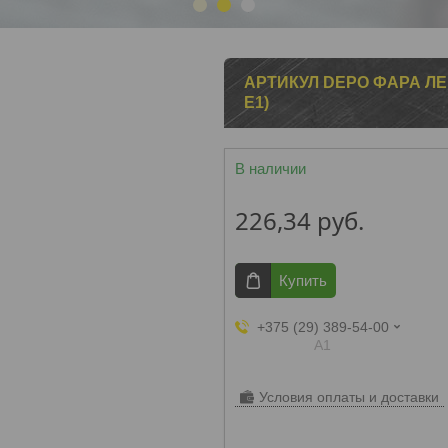
1
2
3
АРТИКУЛ DEPO ФАРА ЛЕВ K
E1)
В наличии
226,34
руб.
Купить
+375 (29) 389-54-00
А1
Условия оплаты и доставки