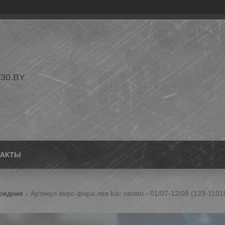
30.BY
ТАКТЫ
редние
Артикул depo фара лев kia: cerato - 01/07-12/08 (123-1101l