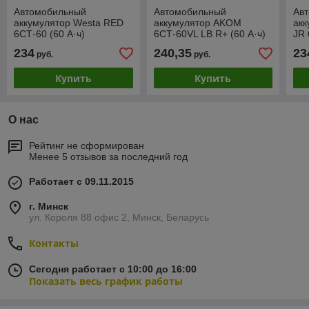
Автомобильный
Автомобильный
Ав
аккумулятор Westa RED
аккумулятор AKOM
акк
6СТ-60 (60 А·ч)
6СТ-60VL LB R+ (60 А·ч)
JR
234
240,35
23
руб.
руб.
Купить
Купить
О нас
Рейтинг не сформирован
Менее 5 отзывов за последний год
Работает с 09.11.2015
г. Минск
ул. Короля 88 офис 2, Минск, Беларусь
Контакты
Сегодня работает с 10:00 до 16:00
Показать весь график работы