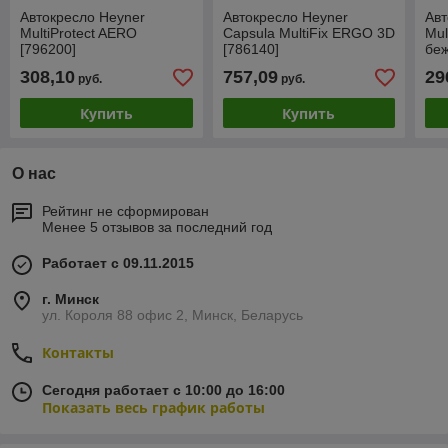
Автокресло Heyner
Автокресло Heyner
Авт
MultiProtect AERO
Capsula MultiFix ERGO 3D
Mul
[796200]
[786140]
беж
308,10
757,09
29
руб.
руб.
Купить
Купить
О нас
Рейтинг не сформирован
Менее 5 отзывов за последний год
Работает с 09.11.2015
г. Минск
ул. Короля 88 офис 2, Минск, Беларусь
Контакты
Сегодня работает с 10:00 до 16:00
Показать весь график работы