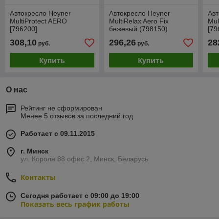
Автокресло Heyner
Автокресло Heyner
Авт
MultiProtect AERO
MultiRelax Aero Fix
Mul
[796200]
бежевый (798150)
[79
308,10
296,26
28
руб.
руб.
Купить
Купить
О нас
Рейтинг не сформирован
Менее 5 отзывов за последний год
Работает с 09.11.2015
г. Минск
ул. Короля 88 офис 2, Минск, Беларусь
Контакты
Сегодня работает с 09:00 до 19:00
Показать весь график работы