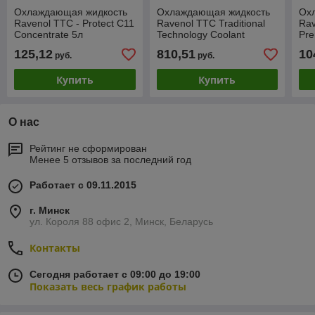
Охлаждающая жидкость
Охлаждающая жидкость
Ох
Ravenol TTC - Protect C11
Ravenol TTC Traditional
Rav
Concentrate 5л
Technology Coolant
Pre
Premix Protect C11 60л
125,12
810,51
10
руб.
руб.
Купить
Купить
О нас
Рейтинг не сформирован
Менее 5 отзывов за последний год
Работает с 09.11.2015
г. Минск
ул. Короля 88 офис 2, Минск, Беларусь
Контакты
Сегодня работает с 09:00 до 19:00
Показать весь график работы