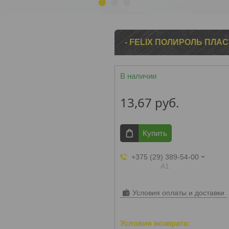
1
2
3
- FELIX ПОЛИРОЛЬ ПЛА
В наличии
13,67
руб.
Купить
+375 (29) 389-54-00
А1
Условия оплаты и доставки