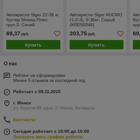
Автокресло Siger 22-36 кг
Автокресло Siger КОСМО
Авт
бустер Мякиш Плюс
(1-2-3), 9-36кг- Серый
бу
груп.3- Cиний
(KRES0046)
гру
(KRES0021)
69,37
203,75
69
руб.
руб.
Купить
Купить
О нас
Рейтинг не сформирован
Менее 5 отзывов за последний год
Работает с 09.11.2015
г. Минск
ул. Короля 88 офис 2, Минск, Беларусь
Контакты
Сегодня работает с 10:00 до 16:00
Показать весь график работы