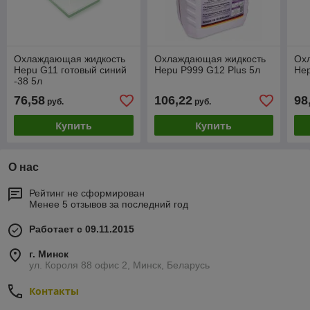
Охлаждающая жидкость
Охлаждающая жидкость
Ох
Hepu G11 готовый синий
Hepu P999 G12 Plus 5л
He
-38 5л
76,58
106,22
98
руб.
руб.
Купить
Купить
О нас
Рейтинг не сформирован
Менее 5 отзывов за последний год
Работает с 09.11.2015
г. Минск
ул. Короля 88 офис 2, Минск, Беларусь
Контакты