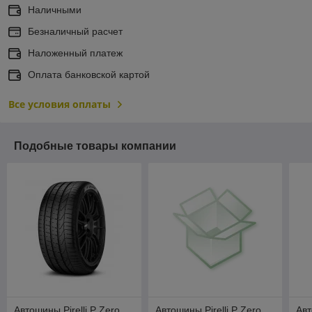
Наличными
Безналичный расчет
Наложенный платеж
Оплата банковской картой
Все условия оплаты
Подобные товары компании
Автошины Pirelli P Zero
Автошины Pirelli P Zero
Авт