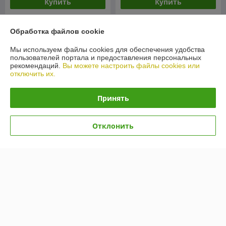
Купить
Купить
Обработка файлов cookie
Мы используем файлы cookies для обеспечения удобства
пользователей портала и предоставления персональных
рекомендаций.
Вы можете настроить файлы cookies или
отключить их.
Принять
Отклонить
Автошины Kumho Ecsta
Автошины Kumho Ecsta
PS71 235/50R19 103W
PS71 255/40R17 94Y
В наличии
В наличии
593,58
550,79
руб.
руб.
Купить
Купить