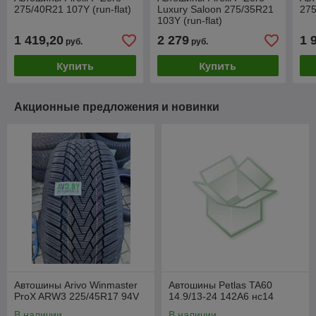
275/40R21 107Y (run-flat)
Luxury Saloon 275/35R21
275
103Y (run-flat)
1 419,20
2 279
1 
руб.
руб.
Купить
Купить
Акционные предложения и новинки
Автошины Arivo Winmaster
Автошины Petlas TA60
ProX ARW3 225/45R17 94V
14.9/13-24 142A6 нс14
В наличии
В наличии