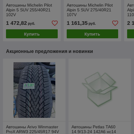
Автошины Michelin Pilot
Автошины Michelin Pilot
Авт
Alpin 5 SUV 255/40R21
Alpin 5 SUV 275/40R21
Alp
102V
107V
11
1 472,82
1 161,35
2 
руб.
руб.
Купить
Купить
Акционные предложения и новинки
Автошины Arivo Winmaster
Автошины Petlas TA60
ProX ARW3 225/45R17 94V
14.9/13-24 142A6 нс14