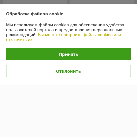
Обработка файлов cookie
Мы используем файлы cookies для обеспечения удобства
пользователей портала и предоставления персональных
рекомендаций.
Вы можете настроить файлы cookies или
отключить их.
Принять
Автошины Kumho Road
Отклонить
Venture AT52 235/80R17
Автошины Kumho Ecsta
120/117R
HS51 205/55R15 88V
В наличии
В наличии
596,39
389,79
руб.
руб.
Купить
Купить
Показать ещё