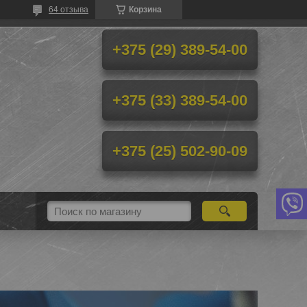
64 отзыва
Корзина
+375 (29) 389-54-00
+375 (33) 389-54-00
+375 (25) 502-90-09